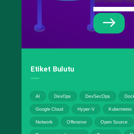
Son içeriklerimi doğ
Etiket Bulutu
AI
DevOps
DevSecOps
Doc
Google Cloud
Hyper-V
Kubernetes
Network
Offensive
Open Source