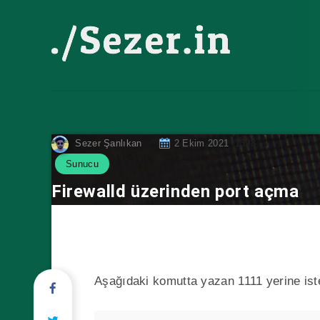
Sezer Şanlıkan
2 Ekim 2021
1398
Sunucu
Firewalld üzerinden port açma
Aşağıdaki komutta yazan 1111 yerine istedi