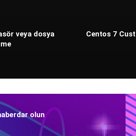
klasör veya dosya
Centos 7 Cus
irme
haberdar olun