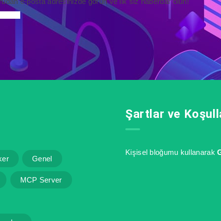
rudan e-posta adresinizde görün ve ilk siz haberdar olun!
Şartlar ve Koşull
Kişisel bloğumu kullanarak
G
ker
Genel
MCP Server