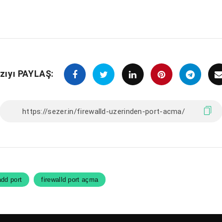
zıyı PAYLAŞ:
add port
firewalld port açma