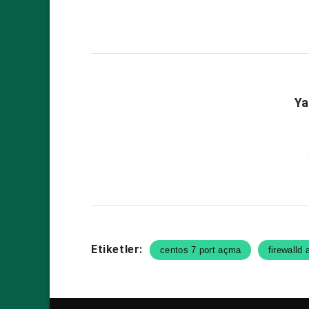
Ya
Etiketler:
centos 7 port açma
firewalld 