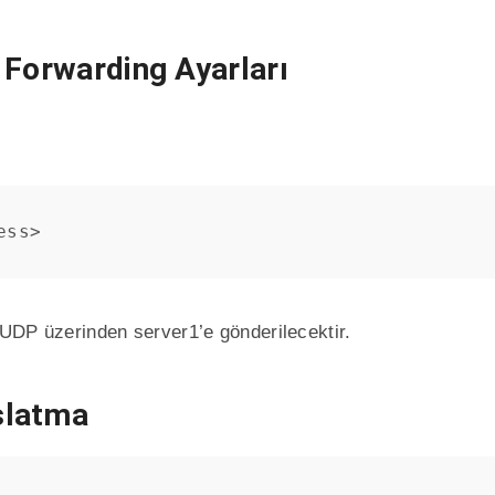
 Forwarding Ayarları
ess>
i UDP üzerinden server1’e gönderilecektir.
aşlatma