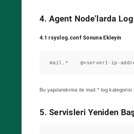
4. Agent Node’larda Log
4.1 rsyslog.conf Sonuna Ekleyin
mail.*    @<server1-ip-addr
Bu yapılandırma ile mail.* log kategoris
5. Servisleri Yeniden B