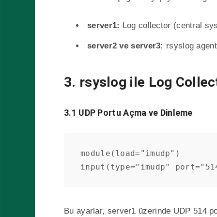
server1:
Log collector (central sy
server2 ve server3:
rsyslog agent 
3. rsyslog ile Log Collec
3.1 UDP Portu Açma ve Dinleme
module(load="imudp")

input(type="imudp" port="51
Bu ayarlar, server1 üzerinde UDP 514 po