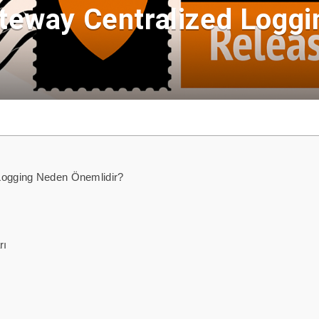
teway Centralized Loggi
Logging Neden Önemlidir?
rı