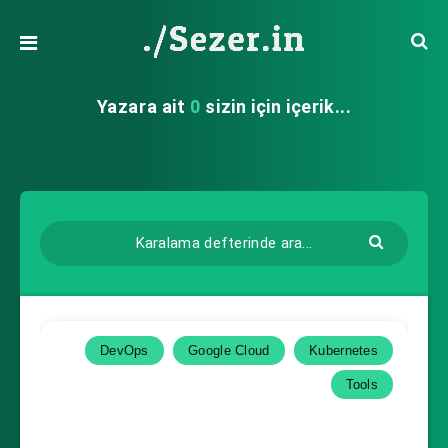
Yazara ait
0
sizin için içerik...
DevOps
Google Cloud
Kubernetes
Tools