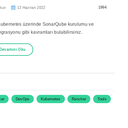
1994
ıkan
13 Haziran 2022
ubernetes üzerinde SonarQube kurulumu ve
rasyonu gibi kavramları bulabilirsiniz.
Devamını Oku
ker
DevOps
Kubernetes
Rancher
Tools