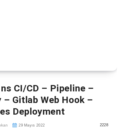
ins CI/CD – Pipeline –
y – Gitlab Web Hook –
tes Deployment
2228
ıkan
29 Mayıs 2022