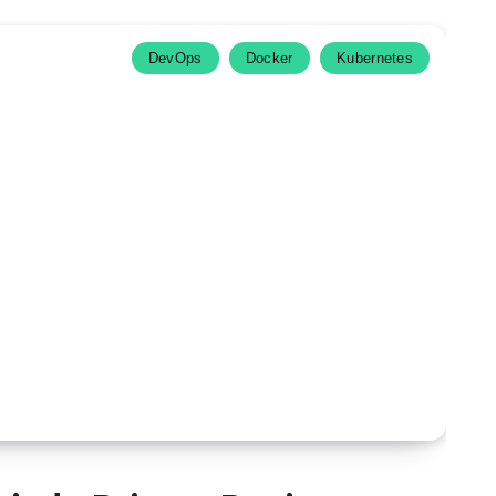
DevOps
Docker
Kubernetes