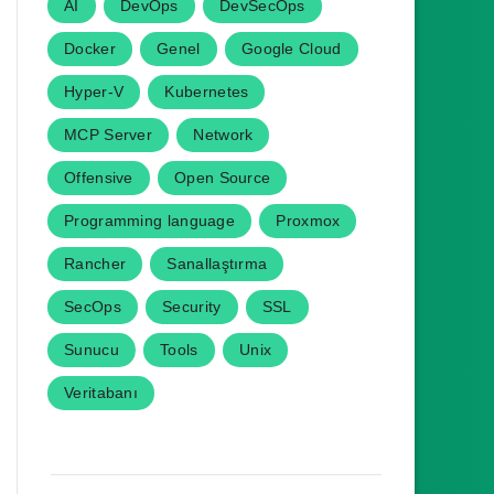
AI
DevOps
DevSecOps
Docker
Genel
Google Cloud
Hyper-V
Kubernetes
MCP Server
Network
Offensive
Open Source
Programming language
Proxmox
Rancher
Sanallaştırma
SecOps
Security
SSL
Sunucu
Tools
Unix
Veritabanı