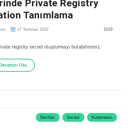
inde Private Registry
ation Tanımlama
1110
kan
17 Temmuz 2022
ate registry secret oluşturmayı bulabilirsiniz.
Devamını Oku
DevOps
Docker
Kubernetes