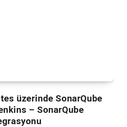
tes üzerinde SonarQube
enkins – SonarQube
egrasyonu