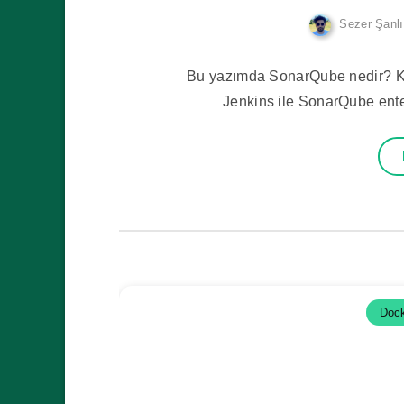
Sezer Şanl
Bu yazımda SonarQube nedir? K
Jenkins ile SonarQube enteg
Doc