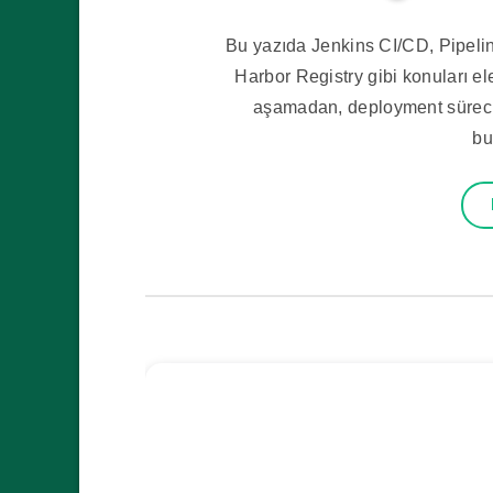
Bu yazıda Jenkins CI/CD, Pipel
Harbor Registry gibi konuları el
aşamadan, deployment süreci
bu