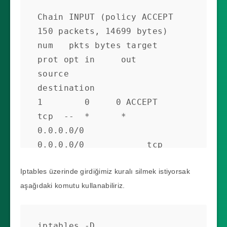
Chain INPUT (policy ACCEPT 
150 packets, 14699 bytes)

num   pkts bytes target     
prot opt in     out     
source               
destination

1        0     0 ACCEPT     
tcp  --  *      *       
0.0.0.0/0            
0.0.0.0/0            tcp 
dpt:223

Iptables üzerinde girdiğimiz kuralı silmek istiyorsak
aşağıdaki komutu kullanabiliriz.
Chain FORWARD (policy ACCEPT 
0 packets, 0 bytes)

num   pkts bytes target     
iptables -D 