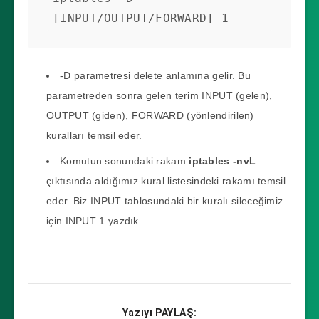
prot opt in     out     
[INPUT/OUTPUT/FORWARD] 1
source               
destination

-D parametresi delete anlamına gelir. Bu
Chain OUTPUT (policy ACCEPT 
parametreden sonra gelen terim INPUT (gelen),
141 packets, 14703 bytes)

OUTPUT (giden), FORWARD (yönlendirilen)
num   pkts bytes target     
kuralları temsil eder.
prot opt in     out     
Komutun sonundaki rakam
iptables -nvL
source               
çıktısında aldığımız kural listesindeki rakamı temsil
destination
eder. Biz INPUT tablosundaki bir kuralı sileceğimiz
için INPUT 1 yazdık.
Yazıyı PAYLAŞ: