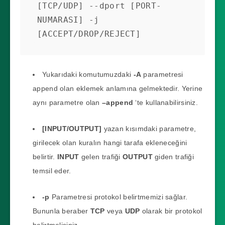
[TCP/UDP] --dport [PORT-
NUMARASI] -j 
[ACCEPT/DROP/REJECT]
Yukarıdaki komutumuzdaki
-A
parametresi
append olan eklemek anlamına gelmektedir. Yerine
aynı parametre olan
–append
‘te kullanabilirsiniz.
[INPUT/OUTPUT]
yazan kısımdaki parametre,
girilecek olan kuralın hangi tarafa ekleneceğini
belirtir.
INPUT
gelen trafiği
OUTPUT
giden trafiği
temsil eder.
-p
Parametresi protokol belirtmemizi sağlar.
Bununla beraber
TCP
veya
UDP
olarak bir protokol
belirtmelisiniz.