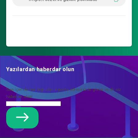
Yazılardan haberdar olun
Son içeriklerimi doğrudan e-posta adresinizde görün ve ilk siz
haberdar olun!