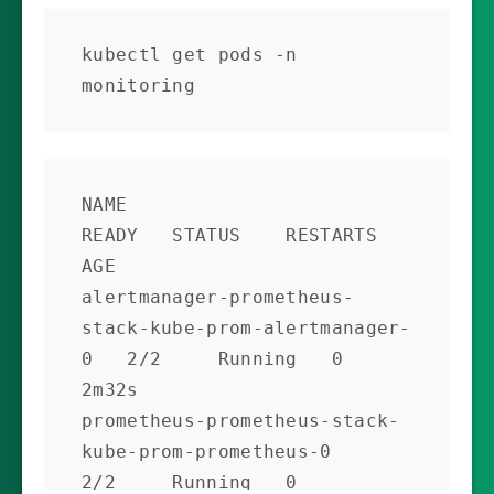
kubectl get pods -n 
monitoring
NAME                                                     
READY   STATUS    RESTARTS   
AGE

alertmanager-prometheus-
stack-kube-prom-alertmanager-
0   2/2     Running   0          
2m32s

prometheus-prometheus-stack-
kube-prom-prometheus-0       
2/2     Running   0          