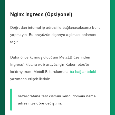
2m31s

prometheus-stack-grafana-
Nginx Ingress (Opsiyonel)
777fc5f879-qrfqt                
3/3     Running   0          
Doğrudan internal ip adresi ile bağlanacaksanız bunu
2m36s

yapmayın. Bu arayüzün dışarıya açılması anlamını
prometheus-stack-kube-prom-
taşır.
operator-84885fcd68-xtl5h     
1/1     Running   0          
Daha önce kurmuş olduğum MetaLB üzerinden
2m36s

Ingress’i kibana web arayüz için Kubernetes’te
prometheus-stack-kube-state-
kaldırıyorum. MetalLB kurulumuna
bu bağlantıdaki
metrics-6bd588fd5-crstx      
yazımdan erişebilirsiniz.
1/1     Running   0          
2m36s

sezergrafana.test kısmını kendi domain name
prometheus-stack-prometheus-
adresinize göre değiştirin.
node-exporter-8mnnh          
1/1     Running   0          