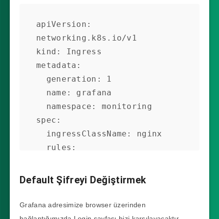
2m36s

prometheus-stack-prometheus-
apiVersion: 
node-exporter-gdlrb          
networking.k8s.io/v1

1/1     Running   0          
kind: Ingress

2m36s

metadata:

prometheus-stack-prometheus-
  generation: 1

node-exporter-m6dbr          
  name: grafana

1/1     Running   0          
  namespace: monitoring

2m36s
spec:

  ingressClassName: nginx

  rules:

  - host: sezergrafana.test

    http:

Default Şifreyi Değiştirmek
      paths:

      - backend:

Grafana adresimize browser üzerinden
          service:

bağlantığımızda Login sayfası bizi karşılayacaktır.