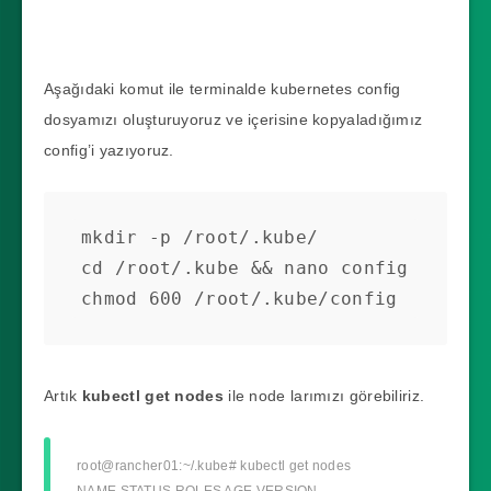
Aşağıdaki komut ile terminalde kubernetes config
dosyamızı oluşturuyoruz ve içerisine kopyaladığımız
config’i yazıyoruz.
mkdir -p /root/.kube/

cd /root/.kube && nano config

chmod 600 /root/.kube/config
Artık
kubectl get nodes
ile node larımızı görebiliriz.
root@rancher01:~/.kube# kubectl get nodes
NAME STATUS ROLES AGE VERSION