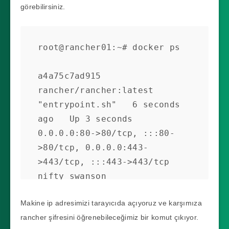
görebilirsiniz.
root@rancher01:~# docker ps

a4a75c7ad915   
rancher/rancher:latest   
"entrypoint.sh"   6 seconds 
ago   Up 3 seconds   
0.0.0.0:80->80/tcp, :::80-
>80/tcp, 0.0.0.0:443-
>443/tcp, :::443->443/tcp   
nifty_swanson
Makine ip adresimizi tarayıcıda açıyoruz ve karşımıza
rancher şifresini öğrenebileceğimiz bir komut çıkıyor.