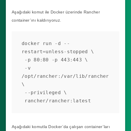
Aşağıdaki komut ile Docker üzerinde Rancher
container’ını kaldırıyoruz.
docker run -d --
restart=unless-stopped \

 -p 80:80 -p 443:443 \

 -v 
/opt/rancher:/var/lib/rancher 
\

 --privileged \

 rancher/rancher:latest
Aşağıdaki komutla Docker’da çalışan container’ları