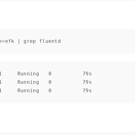
e=efk | grep fluentd
1     Running   0          79s

1     Running   0          79s

1     Running   0          79s