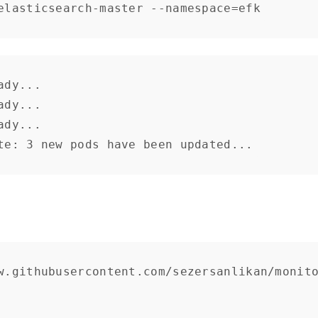
elasticsearch-master --namespace=efk
dy...

dy...

dy...

te: 3 new pods have been updated...
w.githubusercontent.com/sezersanlikan/monit