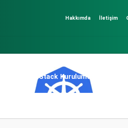
Hakkımda
İletişim
elm ile EFK Stack Kurulumu (ElasticSe