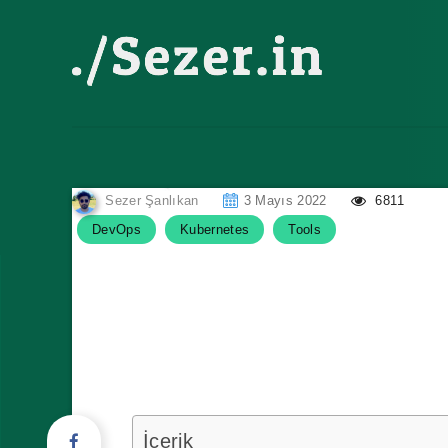
Sezer Şanlıkan
3 Mayıs 2022
6811
DevOps
Kubernetes
Tools
4 Adımda Kubernetes Üzerinde H
Stack Nedir?
İçerik