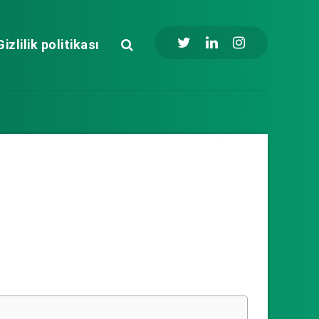
Gizlilik politikası
arch Fluentd Kibana) – EFK