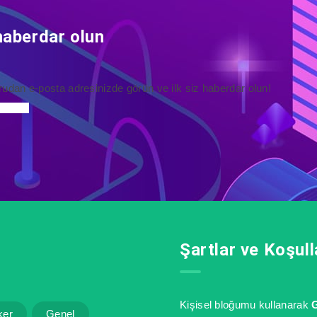
haberdar olun
rudan e-posta adresinizde görün ve ilk siz haberdar olun!
Şartlar ve Koşull
Kişisel bloğumu kullanarak
G
ker
Genel