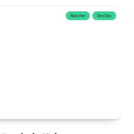
Rancher
DevOps