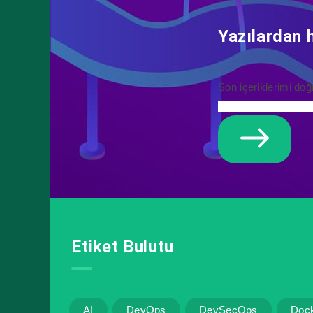
Yazılardan 
Son içeriklerimi doğ
Etiket Bulutu
AI
DevOps
DevSecOps
Doc