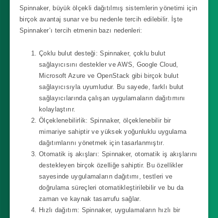
Spinnaker, büyük ölçekli dağıtılmış sistemlerin yönetimi için
birçok avantaj sunar ve bu nedenle tercih edilebilir. İşte
Spinnaker’ı tercih etmenin bazı nedenleri:
Çoklu bulut desteği: Spinnaker, çoklu bulut
sağlayıcısını destekler ve AWS, Google Cloud,
Microsoft Azure ve OpenStack gibi birçok bulut
sağlayıcısıyla uyumludur. Bu sayede, farklı bulut
sağlayıcılarında çalışan uygulamaların dağıtımını
kolaylaştırır.
Ölçeklenebilirlik: Spinnaker, ölçeklenebilir bir
mimariye sahiptir ve yüksek yoğunluklu uygulama
dağıtımlarını yönetmek için tasarlanmıştır.
Otomatik iş akışları: Spinnaker, otomatik iş akışlarını
destekleyen birçok özelliğe sahiptir. Bu özellikler
sayesinde uygulamaların dağıtımı, testleri ve
doğrulama süreçleri otomatikleştirilebilir ve bu da
zaman ve kaynak tasarrufu sağlar.
Hızlı dağıtım: Spinnaker, uygulamaların hızlı bir