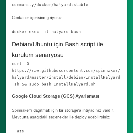
community/docker/halyard:stable
Container içerisine giriyoruz.
docker exec -it halyard bash
Debian/Ubuntu için Bash script ile
kurulum senaryosu
curl -O 
https://raw.githubusercontent.com/spinnaker/
halyard/master/install/debian/InstallHalyard
.sh && sudo bash InstallHalyard.sh
Google Cloud Storage (GCS) Ayarlaması
Spinnaker’ı dağıtmak için bir storage’a ihtiyacınız vardır.
Mevcutta aşağıdaki seçenekler ile deploy edebilirsiniz;
  azs
