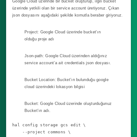
Google Cloud üzerinde bir bucket oluşturup, ilgili bucket
üzerinde yetkili olan bir service account üretiyoruz. Çıkan
json dosyasını aşağıdaki şekilde komutla beraber giriyoruz.
Project: Google Cloud üzerinde bucket’ın
olduğu proje adı
Json-path: Google Cloud üzerinden aldığınız
service account’a ait credentials json dosyası.
Bucket Location: Bucket’ın bulunduğu google
cloud üzerindeki lokasyon bilgisi
Bucket: Google Cloud üzerinde oluşturduğunuz
Bucket’ın adı.
hal config storage gcs edit \

    --project commons \
