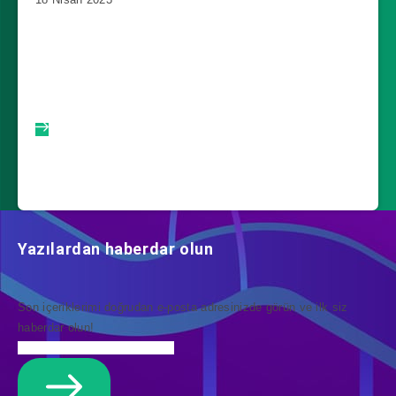
Dex ile Argo CD LDAP Entegrasyonu – 1
Adımda Argo CD Kurulumu – Detaylı RBAC
Configuration
Yazılardan haberdar olun
Son içeriklerimi doğrudan e-posta adresinizde görün ve ilk siz
haberdar olun!