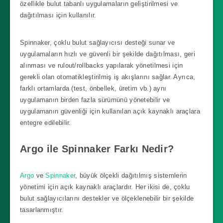
özellikle bulut tabanlı uygulamaların geliştirilmesi ve
dağıtılması için kullanılır.
Spinnaker, çoklu bulut sağlayıcısı desteği sunar ve
uygulamaların hızlı ve güvenli bir şekilde dağıtılması, geri
alınması ve rulout/rollbacks yapılarak yönetilmesi için
gerekli olan otomatikleştirilmiş iş akışlarını sağlar. Ayrıca,
farklı ortamlarda (test, önbellek, üretim vb.) aynı
uygulamanın birden fazla sürümünü yönetebilir ve
uygulamanın güvenliği için kullanılan açık kaynaklı araçlara
entegre edilebilir.
Argo ile Spinnaker Farkı Nedir?
Argo
ve
Spinnaker
, büyük ölçekli dağıtılmış sistemlerin
yönetimi için açık kaynaklı araçlardır. Her ikisi de, çoklu
bulut sağlayıcılarını destekler ve ölçeklenebilir bir şekilde
tasarlanmıştır.