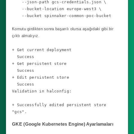
    --json-path gcs-credentials.json \

    --bucket-location europe-west3 \

    --bucket spinnaker-common-poc-bucket
Komutu girdikten sonra başarılı olursa aşağıdaki gibi bir
çıktı almalıyız.
+ Get current deployment

  Success

+ Get persistent store

  Success

+ Edit persistent store

  Success

Validation in halconfig:

+ Successfully edited persistent store 
"gcs".
GKE (Google Kubernetes Engine) Ayarlamaları