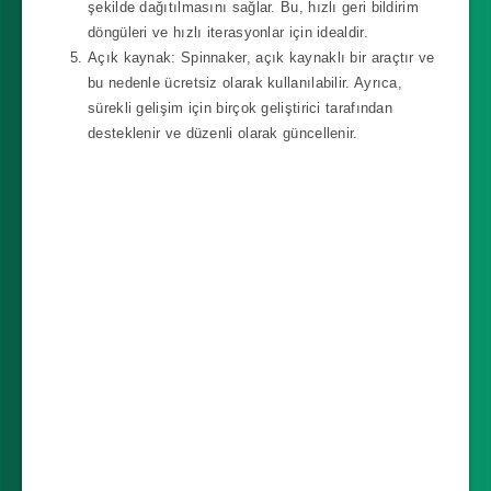
şekilde dağıtılmasını sağlar. Bu, hızlı geri bildirim
döngüleri ve hızlı iterasyonlar için idealdir.
Açık kaynak: Spinnaker, açık kaynaklı bir araçtır ve
bu nedenle ücretsiz olarak kullanılabilir. Ayrıca,
sürekli gelişim için birçok geliştirici tarafından
desteklenir ve düzenli olarak güncellenir.