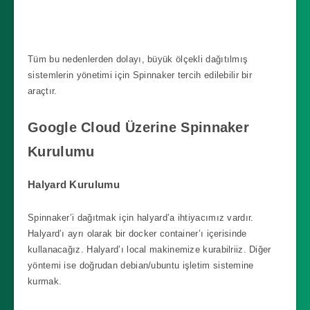
Tüm bu nedenlerden dolayı, büyük ölçekli dağıtılmış
sistemlerin yönetimi için Spinnaker tercih edilebilir bir
araçtır.
Google Cloud Üzerine Spinnaker
Kurulumu
Halyard Kurulumu
Spinnaker’i dağıtmak için halyard’a ihtiyacımız vardır.
Halyard’ı ayrı olarak bir docker container’ı içerisinde
kullanacağız. Halyard’ı local makinemize kurabilriiz. Diğer
yöntemi ise doğrudan debian/ubuntu işletim sistemine
kurmak.