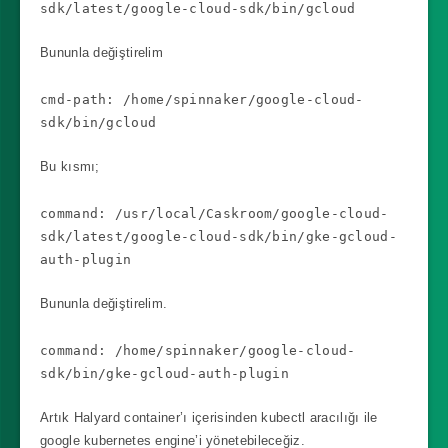
sdk/latest/google-cloud-sdk/bin/gcloud
Bununla değiştirelim
cmd-path: /home/spinnaker/google-cloud-
sdk/bin/gcloud
Bu kısmı;
command: /usr/local/Caskroom/google-cloud-
sdk/latest/google-cloud-sdk/bin/gke-gcloud-
Bununla değiştirelim.
command: /home/spinnaker/google-cloud-
Artık Halyard container’ı içerisinden kubectl aracılığı ile
google kubernetes engine’i yönetebileceğiz.