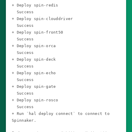
+ Deploy spin-redis

  Success

+ Deploy spin-clouddriver

  Success

+ Deploy spin-front50

  Success

+ Deploy spin-orca

  Success

+ Deploy spin-deck

  Success

+ Deploy spin-echo

  Success

+ Deploy spin-gate

  Success

+ Deploy spin-rosco

  Success

+ Run `hal deploy connect` to connect to 