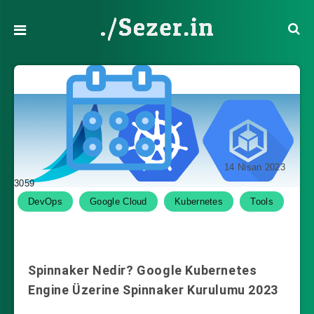
14 Nisan 2023
3059
DevOps
Google Cloud
Kubernetes
Tools
Spinnaker Nedir? Google Kubernetes
Engine Üzerine Spinnaker Kurulumu 2023