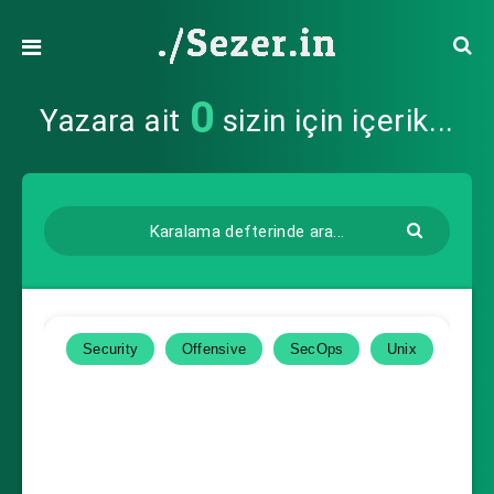
0
Yazara ait
sizin için içerik...
Security
Offensive
SecOps
Unix