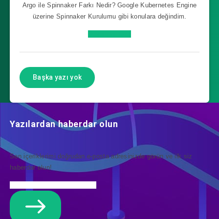
Argo ile Spinnaker Farkı Nedir? Google Kubernetes Engine
üzerine Spinnaker Kurulumu gibi konulara değindim.
Devamını Oku
Başka yazı yok
Yazılardan haberdar olun
Son içeriklerimi doğrudan e-posta adresinizde görün ve ilk siz
haberdar olun!