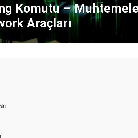
ing Komutu – Muhtemel
ork Araçları
olü
n
g