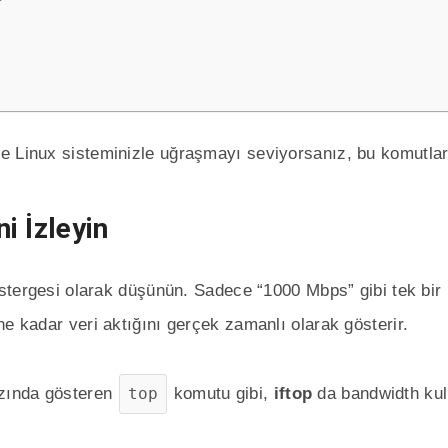
ce Linux sisteminizle uğraşmayı seviyorsanız, bu komutla
i İzleyin
göstergesi olarak düşünün. Sadece “1000 Mbps” gibi tek bi
e kadar veri aktığını gerçek zamanlı olarak gösterir.
azında gösteren
top
komutu gibi,
iftop
da bandwidth kul