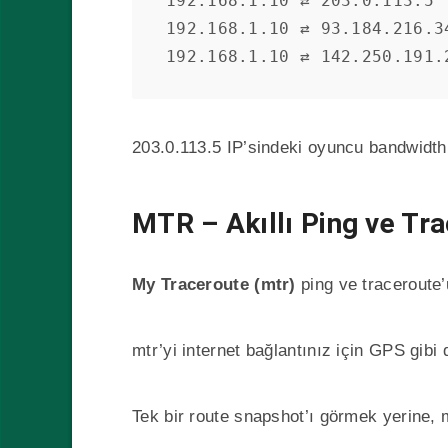
192.168.1.10 ⇄ 203.0.113.5 
192.168.1.10 ⇄ 93.184.216.3
192.168.1.10 ⇄ 142.250.191.
203.0.113.5 IP’sindeki oyuncu bandwidth’i
MTR – Akıllı Ping ve Tr
My Traceroute (mtr)
ping ve traceroute’u
mtr’yi internet bağlantınız için GPS gibi 
Tek bir route snapshot’ı görmek yerine, m