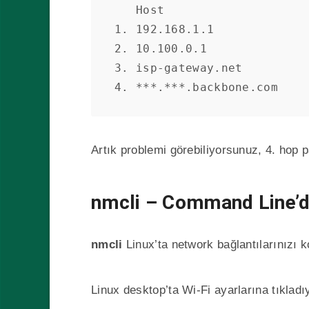
   Host                     Loss%   Snt   Last   Avg  Best  Wrst

1. 192.168.1.1             
2. 10.100.0.1              
3. isp-gateway.net         
4. ***.***.backbone.com    
Artık problemi görebiliyorsunuz, 4. hop
nmcli – Command Line’d
nmcli
Linux’ta network bağlantılarınızı 
Linux desktop’ta Wi-Fi ayarlarına tıklad