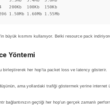
    3.5Mb  3.4Mb  3.6Mb

4   200Kb  100Kb  150Kb  

206 1.50Mb 1.60Mb 1.55Mb
n büyük kısmını kullanıyor. Belki resource pack indiriyord
ace Yöntemi
 birleştirerek her hop’ta packet loss ve latency gösterir.
düşünün, ama yollardaki trafiği göstermek yerine internet üz
tr bağlantınızın geçtiği her hop’un gerçek zamanlı perform