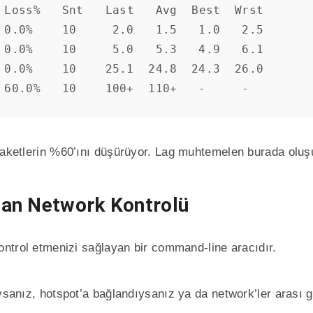
 0.0%    10     2.0   1.5   1.0   2.5

 0.0%    10     5.0   5.3   4.9   6.1

 0.0%    10    25.1  24.8  24.3  26.0

 60.0%   10    100+  110+   -     -
 paketlerin %60’ını düşürüyor. Lag muhtemelen burada oluş
an Network Kontrolü
kontrol etmenizi sağlayan bir command-line aracıdır.
ıysanız, hotspot’a bağlandıysanız ya da network’ler arası g