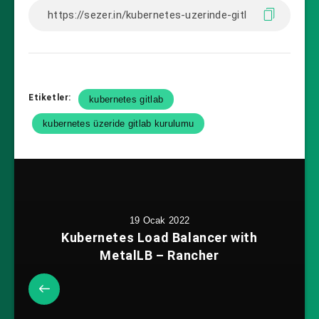
Running     0          63m

gitlab-webservice-default-
57fccd997d-tkx5k       2/2     
Running     0          63m
Etiketler:
kubernetes gitlab
kubernetes üzeride gitlab kurulumu
19 Ocak 2022
Kubernetes Load Balancer with
MetalLB – Rancher