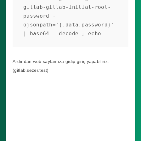
gitlab.sezer.test     
gitlab-migrations-1-5x8zx                        
gitlab-gitlab-initial-root-
10.0.0.150   80, 443   5m
0/1     Completed   0          
password -
63m

ojsonpath='{.data.password}' 
gitlab-minio-864888b9fb-knskr                    
| base64 --decode ; echo
1/1     Running     0          
63m

gitlab-minio-create-buckets-
Ardından web sayfamıza gidip giriş yapabiliriz.
1-ccgsf              0/1     
(gitlab.sezer.test)
Completed   0          63m

gitlab-postgresql-0                              
2/2     Running     0          
63m

gitlab-prometheus-server-
6444c7bd76-7clc4        0/2     
Pending     0          63m

gitlab-redis-master-0                            