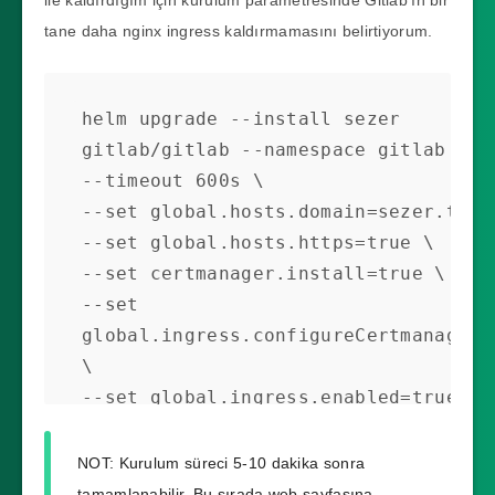
tane daha nginx ingress kaldırmamasını belirtiyorum.
helm upgrade --install sezer 
gitlab/gitlab --namespace gitlab \

--timeout 600s \

--set global.hosts.domain=sezer.test 
--set global.hosts.https=true \

--set certmanager.install=true \

--set 
global.ingress.configureCertmanager=t
\

--set global.ingress.enabled=true \

--set nginx-ingress.enabled=true \

--set 
certmanager-
NOT: Kurulum süreci 5-10 dakika sonra
issuer.email=sezer@sezer.test
 \

tamamlanabilir. Bu sırada web sayfasına