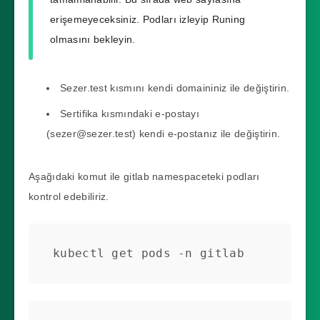
--set gitlab-runner.install=false \

erişemeyeceksiniz. Podları izleyip Runing
--set registry.enabled=false \

olmasını bekleyin.
--set prometheus.install=false
Sezer.test kısmını kendi domaininiz ile değiştirin.
Sertifika kısmındaki e-postayı
(
sezer@sezer.test
) kendi e-postanız ile değiştirin.
Aşağıdaki komut ile gitlab namespaceteki podları
kontrol edebiliriz.