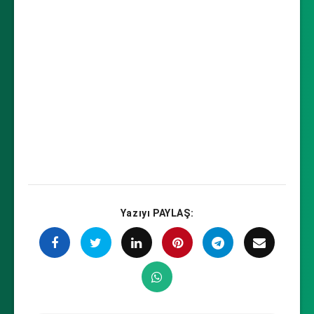
2/2     Running     0          
63m

gitlab-registry-5599ddfb4-
542qv                  1/1     
Running     0          63m

gitlab-registry-5599ddfb4-
krlgj                  1/1     
Running     0          63m

gitlab-sidekiq-all-in-1-v2-
6cdb4fcbf4-86r5q      1/1     
Running     0          63m

Yazıyı PAYLAŞ:
gitlab-toolbox-785789d948-
rhznh                  1/1     
Running     0          63m

gitlab-webservice-default-
57fccd997d-cj65v       2/2     