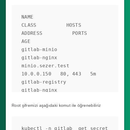
Running     0          63m

gitlab-gitlab-runner-
NAME                        
66d58b77c9-t2thj            
CLASS          HOSTS                              
0/1     Running     20         
ADDRESS          PORTS     
63m

AGE

gitlab-gitlab-shell-
gitlab-minio                
5d64558c69-cqscc             
gitlab-nginx   
1/1     Running     0          
minio.sezer.test      
63m

10.0.0.150   80, 443   5m

gitlab-gitlab-shell-
gitlab-registry             
5d64558c69-zdcm2             
gitlab-nginx   
1/1     Running     0          
registry.sezer.test   
63m

Root şifremizi aşağıdaki komut ile öğrenebiliriz
10.0.0.150   80, 443   5m

gitlab-issuer-1-zq5gs                            
gitlab-webservice-default   
0/1     Completed   0          
gitlab-nginx   
63m

kubectl -n gitlab  get secret 