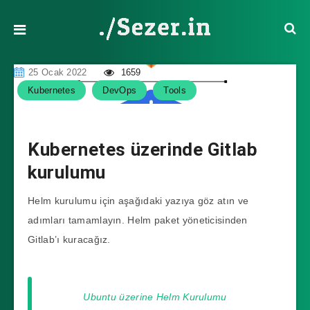
25 Ocak 2022
1659
Kubernetes
DevOps
Tools
Kubernetes üzerinde Gitlab
kurulumu
Helm kurulumu için aşağıdaki yazıya göz atın ve
adımları tamamlayın. Helm paket yöneticisinden
Gitlab’ı kuracağız.
Ubuntu üzerine Helm Kurulumu