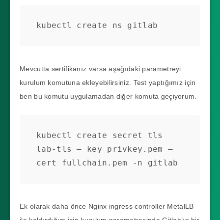
kubectl create ns gitlab
Mevcutta sertifikanız varsa aşağıdaki parametreyi
kurulum komutuna ekleyebilirsiniz. Test yaptığımız için
ben bu komutu uygulamadan diğer komuta geçiyorum.
kubectl create secret tls 
lab-tls — key privkey.pem — 
cert fullchain.pem -n gitlab
Ek olarak daha önce Nginx ingress controller MetalLB
ile kaldırdığım için kurulum parametresinde Gitlab’ın bir