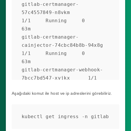
gitlab-certmanager-
57c4557849-n8vkm              
1/1     Running     0          
63m

gitlab-certmanager-
cainjector-74cbc84b8b-94x8g   
1/1     Running     0          
63m

gitlab-certmanager-webhook-
7bcc7bd547-xvjkx      1/1     
Running     0          63m

Aşağıdaki komut ile host ve ip adreslerini görebiliriz.
gitlab-gitaly-0                                  
1/1     Running     0          
63m

kubectl get ingress -n gitlab
gitlab-gitlab-exporter-
7f7b845f9c-w4xjh          1/1     