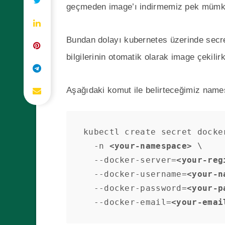
geçmeden image’ı indirmemiz pek mümk
Bundan dolayı kubernetes üzerinde secre
bilgilerinin otomatik olarak image çekilir
Aşağıdaki komut ile belirteceğimiz namesp
kubectl create secret docke
  -n 
<your-namespace>
 \

  --docker-server=
<your-reg
  --docker-username=
<your-n
  --docker-password=
<your-p
  --docker-email=
<your-emai