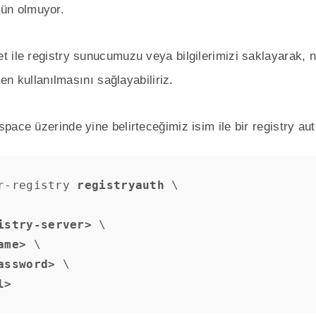
ün olmuyor.
t ile registry sunucumuzu veya bilgilerimizi saklayarak, 
ken kullanılmasını sağlayabiliriz.
ace üzerinde yine belirteceğimiz isim ile bir registry auth
r-registry 
registryauth 
\

istry-server>
 \

ame>
 \

assword>
 \

l>