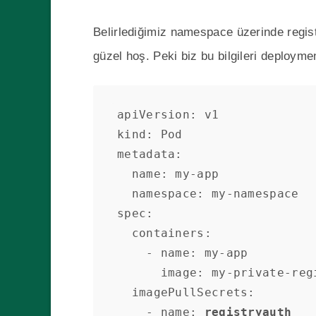
Belirlediğimiz namespace üzerinde registr
güzel hoş. Peki biz bu bilgileri deploym
apiVersion: v1

kind: Pod

metadata:

  name: my-app

  namespace: my-namespace

spec:

  containers:

    - name: my-app

      image: my-private-registry/my-app:v1

  imagePullSecrets:

    - name: 
registryauth