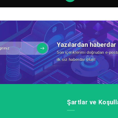
Yazılardan haberdar
Son içeriklerimi doğrudan e-post
ilk siz haberdar olun!
Şartlar ve Koşull