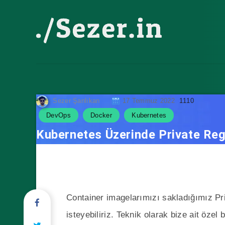
Sezer Şanlıkan
17 Temmuz 2022
1110
DevOps
Docker
Kubernetes
Kubernetes Üzerinde Private Reg
Container imagelarımızı sakladığımız Pr
isteyebiliriz. Teknik olarak bize ait öze