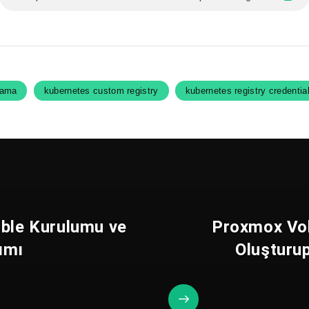
lama
kubernetes custom registry
kubernetes registry credentia
ible Kurulumu ve
Proxmox Vo
ımı
Oluşturu