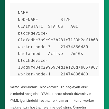
NAME                                          
NODENAME         SIZE         
CLAIMSTATE  STATUS   AGE

blockdevice-
01afcdbe3a9c9e3b281c7133b2af1b68  
worker-node-3    21474836480   
Unclaimed   Active   2m10s

blockdevice-
10ad9f484c299597ed1e126d7b857967  
worker-node-1    21474836480   
Unclaimed   Active   2m17s

Name kısmındaki “blockdevice” ile başlayan disk
blockdevice-
isimlerini aşağıdaki YAML ‘ı esas alarak düzenleyin.
3ec130dc1aa932eb4c5af1db4d73ea1b  
YAML içerisindeki hostname kısımlarını kendi worker
worker-node-2    21474836480   
makinenizin hostnameleri ile değiştirin. Örneğin
Unclaimed   Active   2m12s
