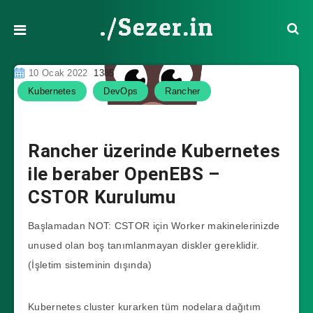
10 Ocak 2022
1385
Kubernetes
DevOps
Rancher
Rancher üzerinde Kubernetes
ile beraber OpenEBS –
CSTOR Kurulumu
Başlamadan NOT: CSTOR için Worker makinelerinizde
unused olan boş tanımlanmayan diskler gereklidir.
(İşletim sisteminin dışında)
Kubernetes cluster kurarken tüm nodelara dağıtım