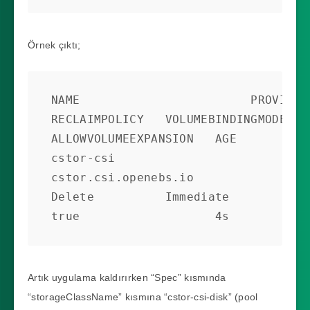
Örnek çıktı;
NAME                        PROVISIONER                                          
RECLAIMPOLICY   VOLUMEBINDINGMODE      
ALLOWVOLUMEEXPANSION   AGE

cstor-csi                   
cstor.csi.openebs.io                                       
Delete          Immediate              
true                   4s
Artık uygulama kaldırırken “Spec” kısmında
“storageClassName” kısmına “cstor-csi-disk” (pool