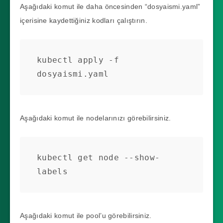
Aşağıdaki komut ile daha öncesinden “dosyaismi.yaml”
       - blockDevices:

içerisine kaydettiğiniz kodları çalıştırın.
           - blockDeviceName: 
"blockdevice-
10ad9f484c299597ed1e126d7b857967"

kubectl apply -f 
     poolConfig:

dosyaismi.yaml
       dataRaidGroupType: 
"stripe"

Aşağıdaki komut ile nodelarınızı görebilirsiniz.
   - nodeSelector:

       kubernetes.io/hostname: 
"worker-node-2"

kubectl get node --show-
     dataRaidGroups:

labels
       - blockDevices:

           - blockDeviceName: 
"blockdevice-
Aşağıdaki komut ile pool’u görebilirsiniz.
3ec130dc1aa932eb4c5af1db4d73ea1b"
