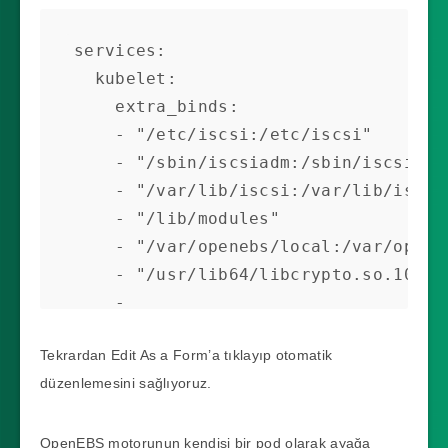
services:

  kubelet: 

    extra_binds: 

    - "/etc/iscsi:/etc/iscsi"

    - "/sbin/iscsiadm:/sbin/iscsiadm"

    - "/var/lib/iscsi:/var/lib/iscsi"

    - "/lib/modules"

    - "/var/openebs/local:/var/openebs/local"

    - "/usr/lib64/libcrypto.so.10:/usr/lib/libcrypto.so.10"

    - 
"/usr/lib64/libopeniscsiusr.so.0.2.0
Tekrardan Edit As a Form’a tıklayıp otomatik
düzenlemesini sağlıyoruz.
OpenEBS motorunun kendisi bir pod olarak ayağa