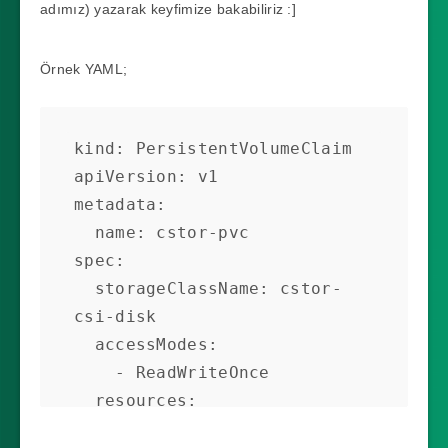
adımız) yazarak keyfimize bakabiliriz :]
Örnek YAML;
kind: PersistentVolumeClaim

apiVersion: v1

metadata:

  name: cstor-pvc

spec:

  storageClassName: cstor-
csi-disk

  accessModes:

    - ReadWriteOnce

  resources:

    requests:
