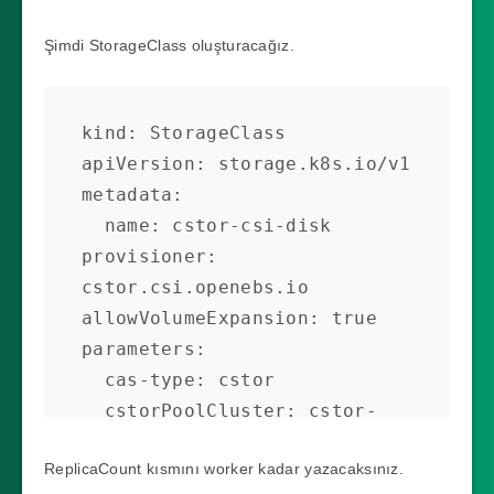
Şimdi StorageClass oluşturacağız.
kind: StorageClass

apiVersion: storage.k8s.io/v1

metadata:

  name: cstor-csi-disk

provisioner: 
cstor.csi.openebs.io

allowVolumeExpansion: true

parameters:

  cas-type: cstor

  cstorPoolCluster: cstor-
disk-pool

ReplicaCount kısmını worker kadar yazacaksınız.
  replicaCount: "3"