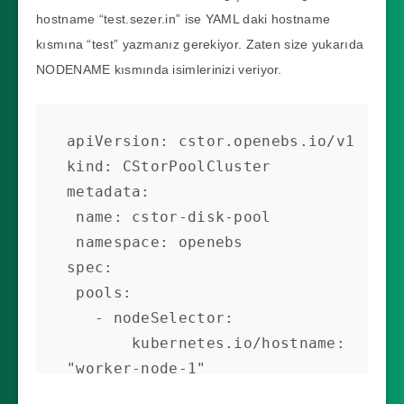
hostname “test.sezer.in” ise YAML daki hostname
kısmına “test” yazmanız gerekiyor. Zaten size yukarıda
NODENAME kısmında isimlerinizi veriyor.
apiVersion: cstor.openebs.io/v1

kind: CStorPoolCluster

metadata:

 name: cstor-disk-pool

 namespace: openebs

spec:

 pools:

   - nodeSelector:

       kubernetes.io/hostname: 
"worker-node-1"

     dataRaidGroups:
