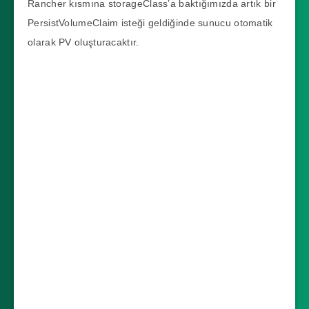
Rancher kısmına storageClass’a baktığımızda artık bir
      storage: 5Gi
PersistVolumeClaim isteği geldiğinde sunucu otomatik
olarak PV oluşturacaktır.