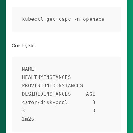
     poolConfig:

       dataRaidGroupType: 
kubectl get cspc -n openebs
"stripe"

   - nodeSelector:

Örnek çıktı;
       kubernetes.io/hostname: 
"worker-node-3"

     dataRaidGroups:

NAME                   
       - blockDevices:

HEALTHYINSTANCES   
           - blockDeviceName: 
PROVISIONEDINSTANCES   
"blockdevice-
DESIREDINSTANCES     AGE

01afcdbe3a9c9e3b281c7133b2af1b68"

cstor-disk-pool        3                  
     poolConfig:

3                      3                    
       dataRaidGroupType: 
2m2s
"stripe"