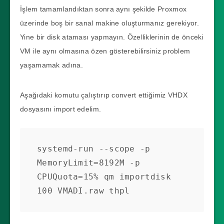
İşlem tamamlandıktan sonra aynı şekilde Proxmox
üzerinde boş bir sanal makine oluşturmanız gerekiyor.
Yine bir disk ataması yapmayın. Özelliklerinin de önceki
VM ile aynı olmasına özen gösterebilirsiniz problem
yaşamamak adına.
Aşağıdaki komutu çalıştırıp convert ettiğimiz VHDX
dosyasını import edelim.
systemd-run --scope -p 
MemoryLimit=8192M -p 
CPUQuota=15% qm importdisk 
100 VMADI.raw thpl