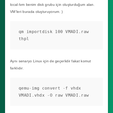
local-lvm benim disk grubu için oluşturduğum alan.
VM’leri burada oluşturuyorum. )
qm importdisk 100 VMADI.raw 
thpl
Aynı senaryo Linux için de geçerlidir fakat komut
farklıdır.
qemu-img convert -f vhdx 
VMADI.vhdx -O raw VMADI.raw