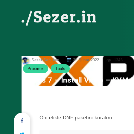
Sezer Şanlıkan
22 Şubat 2022
1346
Proxmox
Tools
Centos 7 – Install Virtio – KVM 
Öncelikle DNF paketini kuralım