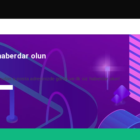
haberdar olun
rudan e-posta adresinizde görün ve ilk siz haberdar olun!