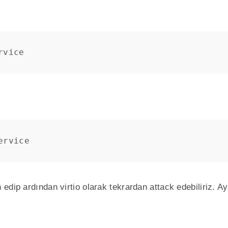
rvice
ervice
dip ardından virtio olarak tekrardan attack edebiliriz. Ayr