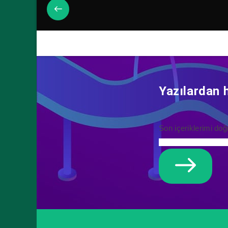
Yazılardan 
Son içeriklerimi doğ