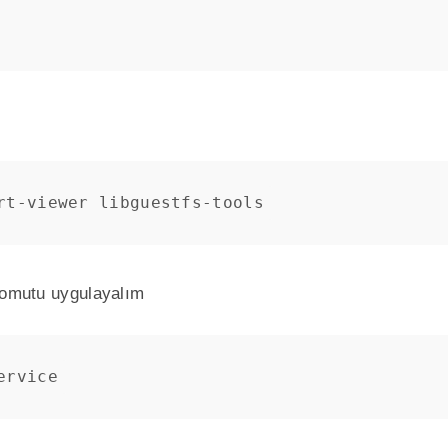
rt-viewer libguestfs-tools
 komutu uygulayalım
ervice