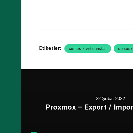
Etiketler:
centos 7 virtio install
centos7 
22 Şubat 2022
Proxmox – Export / Impor