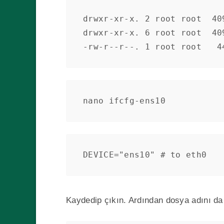
drwxr-xr-x. 2 root root  409
drwxr-xr-x. 6 root root  40
-rw-r--r--. 1 root root   4
nano ifcfg-ens10
DEVICE="ens10" # to eth0
Kaydedip çıkın. Ardından dosya adını da 