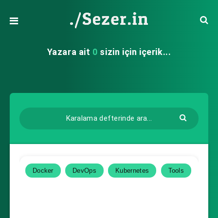
Yazara ait
0
sizin için içerik...
Docker
DevOps
Kubernetes
Tools