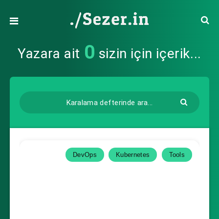
0
Yazara ait
sizin için içerik...
DevOps
Kubernetes
Tools