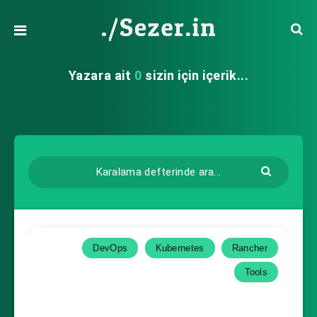
Yazara ait
0
sizin için içerik...
DevOps
Kubernetes
Rancher
Tools