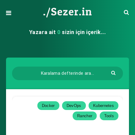
Yazara ait
0
sizin için içerik...
Docker
DevOps
Kubernetes
Rancher
Tools