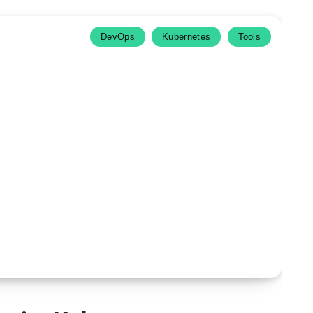
DevOps
Kubernetes
Tools