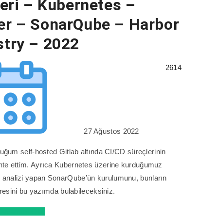
eri – Kubernetes –
ner – SonarQube – Harbor
stry – 2022
2614
27 Ağustos 2022
ğum self-hosted Gitlab altında CI/CD süreçlerinin
ante ettim. Ayrıca Kubernetes üzerine kurduğumuz
d analizi yapan SonarQube’ün kurulumunu, bunların
resini bu yazımda bulabileceksiniz.
Devamını Oku