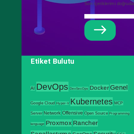
Son içeriklerimi doğruda
Etiket Bulutu
DevOps
Genel
Docker
AI
DevSecOps
Kubernetes
Google Cloud
MCP
Hyper-V
Offensive
Network
Server
Open Source
Programming
Proxmox
Rancher
language
Sanallaştırma