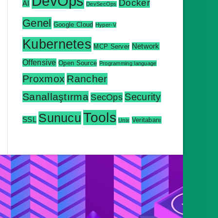
DevOps
Docker
AI
DevSecOps
Genel
Google Cloud
Hyper-V
Kubernetes
Network
MCP Server
Offensive
Open Source
Programming language
Proxmox
Rancher
Sanallaştırma
Security
SecOps
Tools
Sunucu
SSL
Veritabanı
Unix