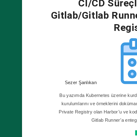
CI/CD Süreçl
Gitlab/Gitlab Run
Regi
Sezer Şanlıkan
Bu yazımda Kubernetes üzerine kurdu
kurulumlarını ve örneklerini doküm
Private Registry olan Harbor’u ve ko
Gitlab Runner’a enteg