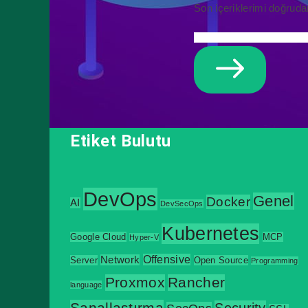
Son içeriklerimi doğruda
Etiket Bulutu
DevOps
Genel
Docker
AI
DevSecOps
Kubernetes
Google Cloud
MCP
Hyper-V
Offensive
Network
Server
Open Source
Programming
Proxmox
Rancher
language
Sanallaştırma