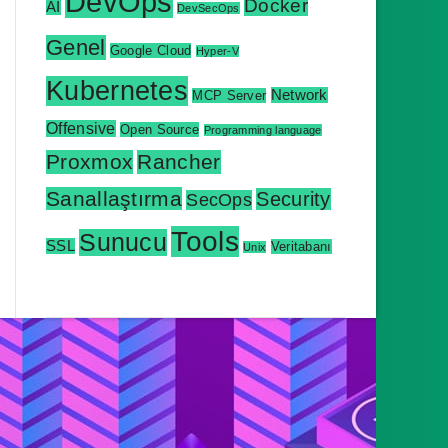
DevOps
Docker
AI
DevSecOps
Genel
Google Cloud
Hyper-V
Kubernetes
Network
MCP Server
Offensive
Open Source
Programming language
Proxmox
Rancher
Sanallaştırma
Security
SecOps
Tools
Sunucu
SSL
Veritabanı
Unix