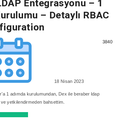
 LDAP Entegrasyonu – 1
urulumu – Detaylı RBAC
figuration
3840
18 Nisan 2023
r’a 1 adımda kurulumundan, Dex ile beraber ldap
ve yetkilendirmeden bahsettim.
Devamını Oku