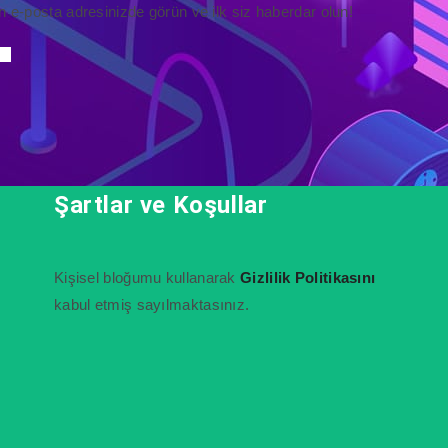
n e-posta adresinizde görün ve ilk siz haberdar olun!
Şartlar ve Koşullar
Kişisel bloğumu kullanarak
Gizlilik Politikasını
kabul etmiş sayılmaktasınız.