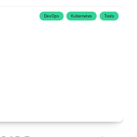
DevOps
Kubernetes
Tools