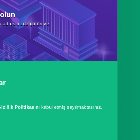
 olun
a adresinizde görün ve
ar
izlilik Politikasını
kabul etmiş sayılmaktasınız.