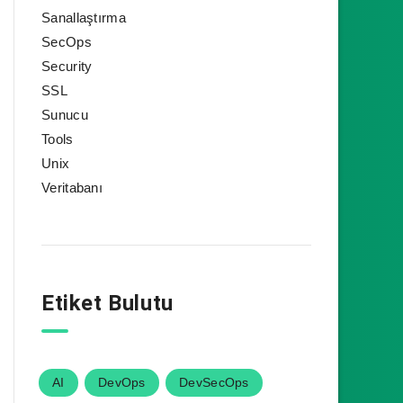
Sanallaştırma
SecOps
Security
SSL
Sunucu
Tools
Unix
Veritabanı
Etiket Bulutu
AI
DevOps
DevSecOps