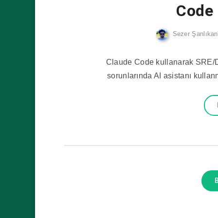
Code 
Sezer Şanlıkan
Claude Code kullanarak SRE/De
sorunlarında AI asistanı kulla