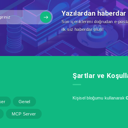
Yazılardan haberdar
Son içeriklerimi doğrudan e-post
ilk siz haberdar olun!
Şartlar ve Koşull
Kişisel bloğumu kullanarak
G
ker
Genel
MCP Server