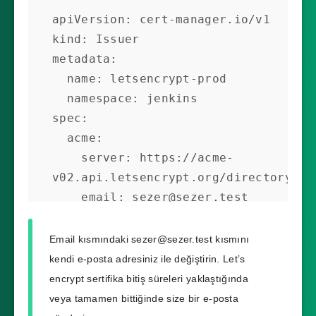
apiVersion: cert-manager.io/v1

kind: Issuer

metadata:

  name: letsencrypt-prod

  namespace: jenkins

spec:

  acme:

    server: https://acme-
v02.api.letsencrypt.org/directory

    email: 
sezer@sezer.test
    privateKeySecretRef:

      name: letsencrypt-prod

Email kısmındaki
sezer@sezer.test
kısmını
    solvers:

kendi e-posta adresiniz ile değiştirin. Let’s
    - http01:

encrypt sertifika bitiş süreleri yaklaştığında
        ingress:

veya tamamen bittiğinde size bir e-posta
          class: nginx