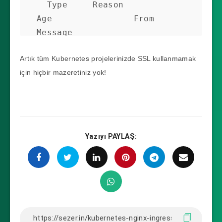
  Type     Reason          
Age                From          
Message

  ----     ------          --
Artık tüm Kubernetes projelerinizde SSL kullanmamak
--               ----          
için hiçbir mazeretiniz yok!
-------

  Normal   CreateOrder     9m                 
cert-manager  Created new 
ACME order, attempting 
validation...

Yazıyı PAYLAŞ:
  Normal   DomainVerified  8m                 
cert-manager  Domain 
"sezer.test" verified with 
"http-01" validation

  Normal   IssueCert       8m                 
cert-manager  Issuing 