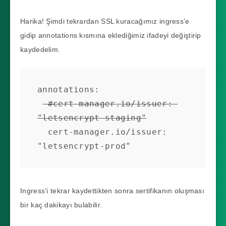
Harika! Şimdi tekrardan SSL kuracağımız ingress’e
gidip annotations kısmına eklediğimiz ifadeyi değiştirip
kaydedelim.
annotations:

 #cert-manager.io/issuer: 
"letsencrypt-staging"
  cert-manager.io/issuer: 
Ingress’i tekrar kaydettikten sonra sertifikanın oluşması
bir kaç dakikayı bulabilir.