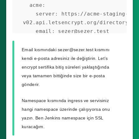
  acme:

    server: https://acme-staging-
v02.api.letsencrypt.org/directory

    email: 
sezer@sezer.test
    privateKeySecretRef:

      name: letsencrypt-staging

Email kısmındaki
sezer@sezer.test
kısmını
    solvers:

kendi e-posta adresiniz ile değiştirin. Let’s
    - http01:

encrypt sertifika bitiş süreleri yaklaştığında
        ingress:

veya tamamen bittiğinde size bir e-posta
          class:  nginx
gönderir.
Namespace kısmında ingress ve servisiniz
hangi namespace üzerinde çalışıyorsa onu
yazın. Ben Jenkins namespace için SSL
kuracağım.