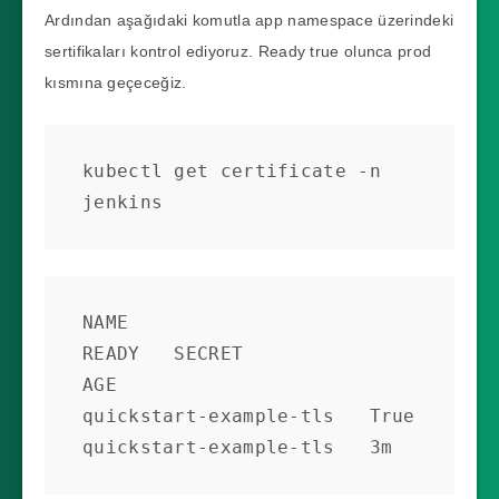
Ardından aşağıdaki komutla app namespace üzerindeki
sertifikaları kontrol ediyoruz. Ready true olunca prod
kısmına geçeceğiz.
kubectl get certificate -n 
jenkins
NAME                     
READY   SECRET                   
AGE

quickstart-example-tls   True    
quickstart-example-tls   3m